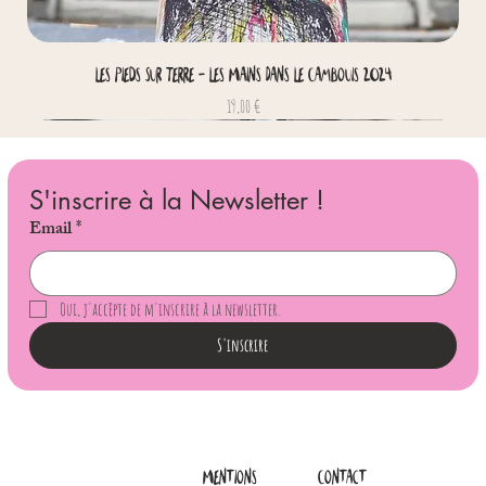
Les Pieds Sur Terre - Les Mains Dans Le Cambouis 2024
Prix
19,00 €
S'inscrire à la Newsletter !
Email
*
Oui, j'accèpte de m'inscrire à la newsletter.
S'inscrire
Mentions
Contact