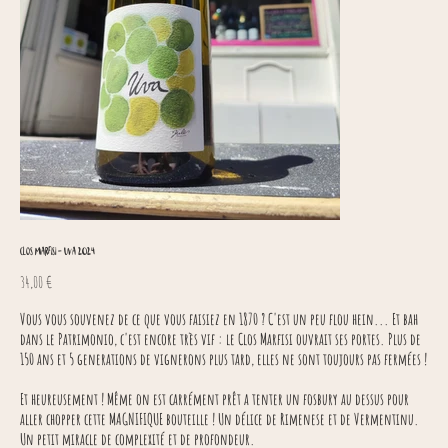
Clos Marfisi - Uva 2024
Prix
34,00 €
Vous vous souvenez de ce que vous faisiez en 1870 ? C'est un peu flou hein... Et bah
dans le Patrimonio, c'est encore très vif : le Clos Marfisi ouvrait ses portes. Plus de
150 ans et 5 generations de vignerons plus tard, elles ne sont toujours pas fermées !
Et heureusement ! Même on est carrément prêt a tenter un fosbury au dessus pour
aller chopper cette MAGNIFIQUE bouteille ! Un délice de Rimenese et de Vermentinu.
Un petit miracle de complexité et de profondeur.