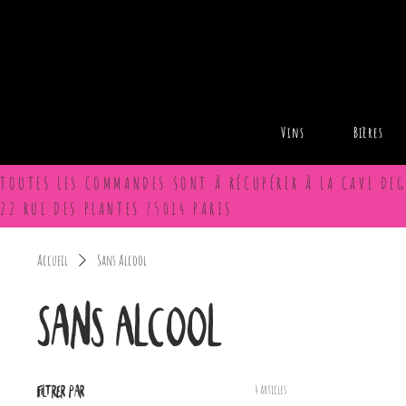
Vins
Bières
TOUTES LES COMMANDES SONT À RÉCUPÉRER À LA CAVE DEG
22 RUE DES PLANTES 75014 PARIS
Accueil
Sans Alcool
Sans Alcool
Filtrer par
4 articles