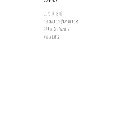
Contact
01 71 37 36 09
degrealcool@gmail.com
22 Rue Des Plantes
75014 Paris