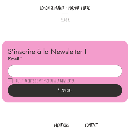
Lemon De Minuit - Format 1 Litre
Prix
25,00 €
S'inscrire à la Newsletter !
Email
*
Oui, j'accèpte de m'inscrire à la newsletter.
S'inscrire
Mentions
Contact