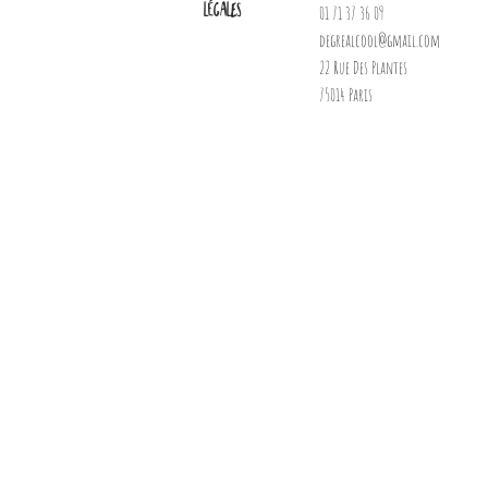
légales
01 71 37 36 09
degrealcool@gmail.com
22 Rue Des Plantes
75014 Paris