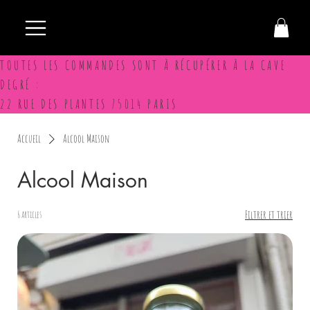
TOUTES LES COMMANDES SONT À RÉCUPÉRER À LA CAVE
DEGRÉ :
22 RUE DES PLANTES 75014 PARIS
Accueil
Alcool Maison
Alcool Maison
Filtrer et trier
6 articles