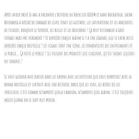
Après avoir passé 16 ans a raconter l’histoire du Rock sur OUIFM et dans Rock&Folk, Sacha
Rosenberg a décidé de changer de livre. Finit les guitares, les saturations et les anecdotes
de studios, bonjour le terroir, les bulles et les bouchons ! Ça peut ressembler a gros
virages mais pas vraiment ! Si derrière chaque album il y a une légende, elle se cache aussi
derrière chaque bouteille ! Les vignes sont une scène, les fermenteurs des instruments et
le public… Ça reste le public ! Ils veulent des produits qui claquent, qu’ils soient liquides
ou sonores !
Il vous guidera avec plaisir dans les rayons avec la certitude que vous repartirez avec la
bonne bouteille et surtout avec une histoire, parce que les vins, les bières ou les
spiritueux, c’est comme n’importe quelle chanson, n’importe quel album : c’est toujours
mieux quand on se sent plus proche.