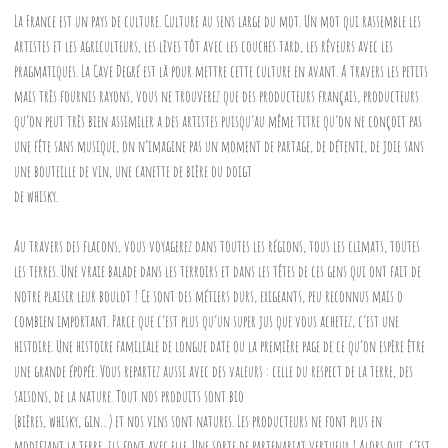
La France est un pays de culture. Culture au sens large du mot. Un mot qui rassemble les
artistes et les agriculteurs, les lèves tôt avec les couches tard, les rêveurs avec les
pragmatiques. La Cave Degré est là pour mettre cette culture en avant. A travers les petits
mais très fournis rayons, vous ne trouverez que des producteurs français, producteurs
qu’on peut très bien assimiler a des artistes puisqu’au même titre qu’on ne conçoit pas
une fête sans musique, on n’imagine pas un moment de partage, de détente, de joie sans
une bouteille de vin, une canette de bière ou doigt
de whisky.
Au travers des flacons, vous voyagerez dans toutes les régions, tous les climats, toutes
les terres. Une vraie balade dans les terroirs et dans les têtes de ces gens qui ont fait de
notre plaisir leur boulot ! Ce sont des métiers durs, exigeants, peu reconnus mais o
combien important. Parce que c’est plus qu’un super jus que vous achetez, c’est une
histoire. Une histoire familiale de longue date ou la première page de ce qu’on espère être
une grande épopée. Vous repartez aussi avec des valeurs : celle du respect de la terre, des
saisons, de la nature. Tout nos produits sont bio
(bières, whisky, gin…) et nos vins sont natures. Les producteurs ne font plus en
modifiant la terre, ils font avec elle. Une sorte de partenariat vertueux ! Alors oui, c’est