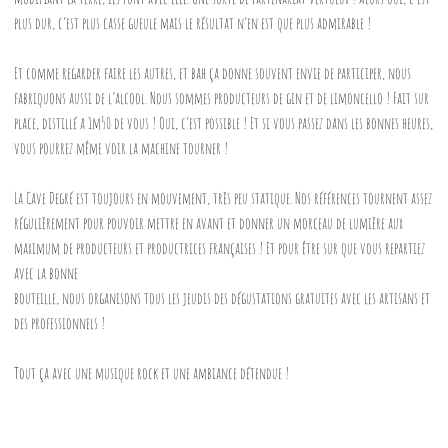
plus dur, c’est plus casse gueule mais le résultat n’en est que plus admirable !
Et comme regarder faire les autres, et bah ça donne souvent envie de participer, nous
fabriquons aussi de l’alcool. Nous sommes producteurs de gin et de limoncello ! Fait sur
place, distillé a 1m50 de vous ! Oui, c’est possible ! Et si vous passez dans les bonnes heures,
vous pourrez même voir la machine tourner !
La Cave Degré est toujours en mouvement, très peu statique. Nos références tournent assez
régulièrement pour pouvoir mettre en avant et donner un morceau de lumière aux
maximum de producteurs et productrices françaises ! Et pour être sur que vous repartiez
avec la bonne
bouteille, nous organisons tous les jeudis des dégustations gratuites avec les artisans et
des professionnels !
Tout ça avec une musique rock et une ambiance détendue !