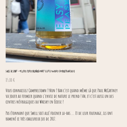
Swell De Spirit - #2 Easy Peasy Blended Malt Scotch Whisky Campbeltown 2017
Prix
85,00 €
Vous connaissez Campbeltown ? Non ? Bah c'est quand même là que Paul McCartney
va jouer au fermier quand l'envie de nature le prend ! Ah, et c'est aussi un des
centres névralgiques du Whisky en Écosse !
Pas étonnant que Swell soit allé fouiner la-bas... Et de leur fouinage, ils ont
ramené ce très chaleureux jus de 2017.