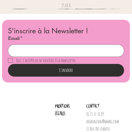
Prix
19,00 €
S'inscrire à la Newsletter !
Email
*
Oui, j'accèpte de m'inscrire à la newsletter.
S'inscrire
Mentions
Contact
légales
01 71 37 36 09
degrealcool@gmail.com
22 Rue Des Plantes