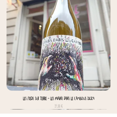
Les Pieds Sur Terre - Les Mains Dans Le Cambouis 2024
Prix
19,00 €