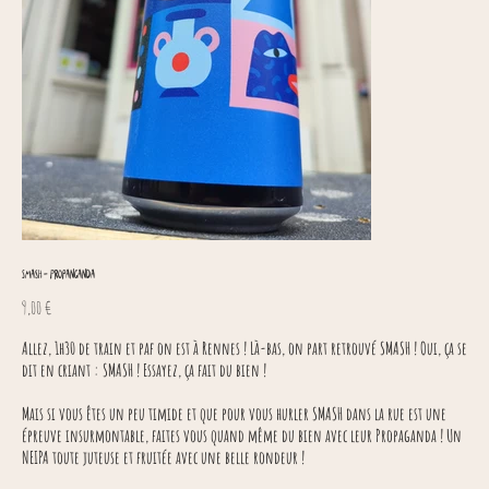
Smash - Propanganda
Prix
9,00 €
Allez, 1h30 de train et paf on est à Rennes ! Là-bas, on part retrouvé SMASH ! Oui, ça se
dit en criant : SMASH ! Essayez, ça fait du bien !
Mais si vous êtes un peu timide et que pour vous hurler SMASH dans la rue est une
épreuve insurmontable, faites vous quand même du bien avec leur Propaganda ! Un
NEIPA toute juteuse et fruitée avec une belle rondeur !