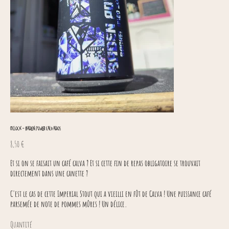
O'Clock - Baden Power Calvados
Prix
8,50 €
Et si on se faisait un café calva ? Et si cette fin de repas obligatoire se trouvait
directement dans une canette ?
C'est le cas de cette Imperial Stout qui a vieilli en fût de Calva ! Une puissance café
parsemée de note de pommes mûres ! Un délice.
Quantité