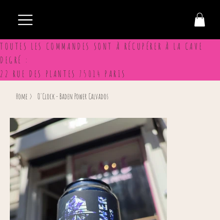
TOUTES LES COMMANDES SONT À RÉCUPÉRER À LA CAVE
DEGRÉ :
22 RUE DES PLANTES 75014 PARIS
Home
>
O'Clock - Baden Power Calvados