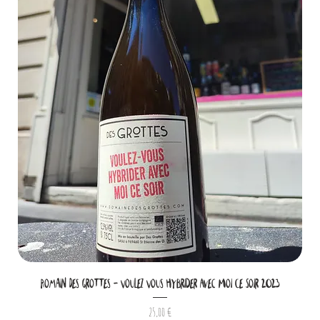
Romain Des Grottes - Voulez Vous Hybrider Avec Moi Ce Soir 2023
Prix
25,00 €