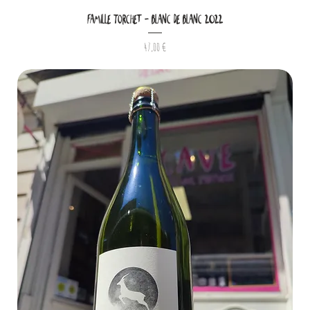
Famille Torchet - Blanc De Blanc 2022
Prix
47,00 €