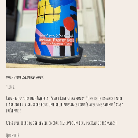
Fauve - Imperial Love, Calme Et Volupté
Prix
9,00 €
Fauve nous sort une Imperial Pastry Gose ultra funky ! Une belle bagarre entre
l'Abricot et la Rhubarbe pour une belle puissance fruitée avec une salinité assez
présente !
C'est une bière qui se revèle encore plus avec un beau plateau de fromages !
Quantité